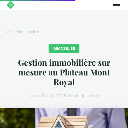
Accueil
›
Immobilier
IMMOBILIER
Gestion immobilière sur
mesure au Plateau Mont
Royal
Nour
•
21 août 2025
•
4 min de lecture