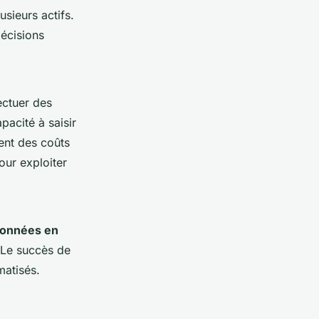
usieurs actifs.
décisions
ectuer des
pacité à saisir
ent des coûts
our exploiter
données en
. Le succès de
matisés.