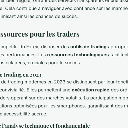
ier bien régulé, offrant des services transparents et une assi
e. Cela contribue à naviguer avec confiance sur les marché
misant ainsi les chances de succès.
essources pour les traders
compétitif du Forex, disposer des
outils de trading
approprié
les performances. Les
ressources technologiques
faciliten
ns éclairées, cruciales pour le succès.
e trading en 2023
 de trading modernes en 2023 se distinguent par leur foncti
convivialité. Elles permettent une
exécution rapide
des ordr
raders opérant sur des marchés volatils. La participation mob
ations optimisées pour les smartphones, garantissant des mi
e accessibilité accrue.
 l’analyse technique et fondamentale