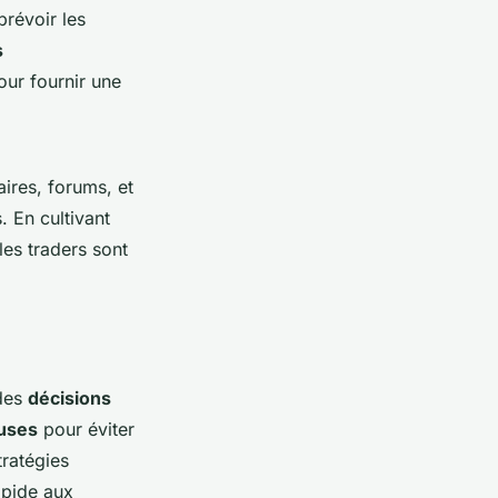
prévoir les
s
ur fournir une
ires, forums, et
. En cultivant
es traders sont
 des
décisions
uses
pour éviter
tratégies
apide aux