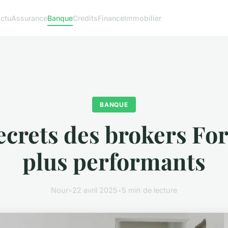
ctu
Assurance
Banque
Credits
Finance
Immobilier
BANQUE
ecrets des brokers For
plus performants
Nour
•
22 avril 2025
•
5 min de lecture