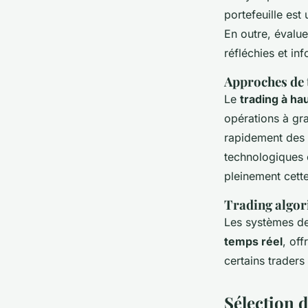
portefeuille est
En outre, évalue
réfléchies et in
Approches de 
Le
trading à ha
opérations à gra
rapidement des 
technologiques é
pleinement cett
Trading algo
Les systèmes de 
temps réel
, of
certains traders
Sélection 