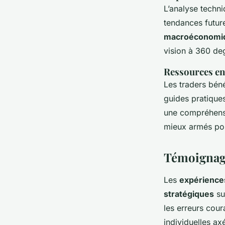
L’analyse techni
tendances futur
macroéconomi
vision à 360 de
Ressources en
Les traders bén
guides pratiques
une compréhensi
mieux armés pou
Témoignage
Les
expérience
stratégiques
su
les erreurs cour
individuelles ax