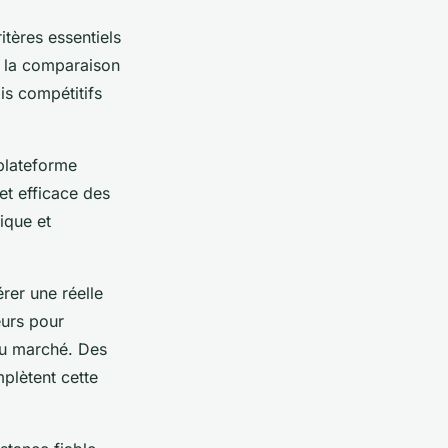
itères essentiels
t la comparaison
is compétitifs
 plateforme
et efficace des
ique et
rer une réelle
eurs pour
du marché. Des
mplètent cette