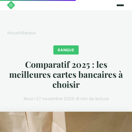
Accueil
›
Banque
BANQUE
Comparatif 2025 : les
meilleures cartes bancaires à
choisir
Nour
•
27 novembre 2025
•
8 min de lecture